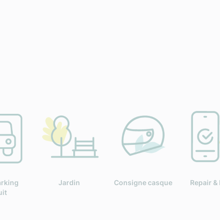
arking
Jardin
Consigne casque
Repair & 
uit