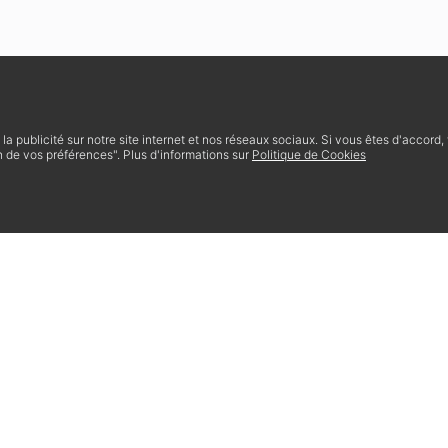
t la publicité sur notre site internet et nos réseaux sociaux. Si vous êtes d'accord
 de vos préférences". Plus d'informations sur
Politique de Cookies
re & vous
Contact
Nous rejoindre
Louer un local commercial