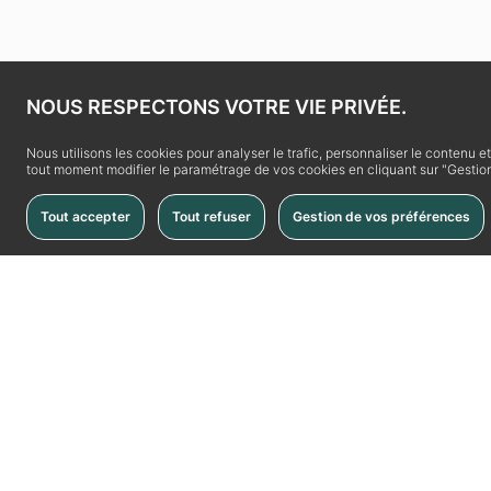
NOUS RESPECTONS VOTRE VIE PRIVÉE.
Nous utilisons les cookies pour analyser le trafic, personnaliser le contenu e
tout moment modifier le paramétrage de vos cookies en cliquant sur "Gestion
Tout accepter
Tout refuser
Gestion de vos préférences
La Vache Noire
La Vache Noi
Place de la Vache Noire
Accès
RN20
Horaires