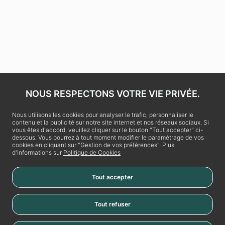
NOUS RESPECTONS VOTRE VIE PRIVÉE.
Nous utilisons les cookies pour analyser le trafic, personnaliser le
contenu et la publicité sur notre site internet et nos réseaux sociaux. Si
vous êtes d'accord, veuillez cliquer sur le bouton "Tout accepter" ci-
dessous. Vous pourrez à tout moment modifier le paramétrage de vos
cookies en cliquant sur "Gestion de vos préférences". Plus
d'informations sur
Politique de Cookies
Tout accepter
La Vache Noire
Tout refuser
Place de la Vache Noire
RN20