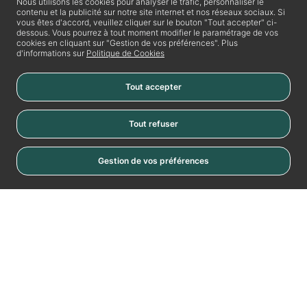
Nous utilisons les cookies pour analyser le trafic, personnaliser le
contenu et la publicité sur notre site internet et nos réseaux sociaux. Si
vous êtes d'accord, veuillez cliquer sur le bouton "Tout accepter" ci-
dessous. Vous pourrez à tout moment modifier le paramétrage de vos
cookies en cliquant sur "Gestion de vos préférences". Plus
d'informations sur
Politique de Cookies
Tout accepter
Tout refuser
Gestion de vos préférences
Cookies
La Vache Noire
Place de la Vache Noire
RN20
94110 Arcueil
Nous contacter
01 49 85 08 30