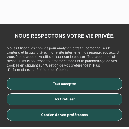
NOUS RESPECTONS VOTRE VIE PRIVÉE.
Nous utilisons les cookies pour analyser le trafic, personnaliser le
contenu et la publicité sur notre site internet et nos réseaux sociaux. Si
vous êtes d'accord, veuillez cliquer sur le bouton "Tout accepter" ci-
dessous. Vous pourrez à tout moment modifier le paramétrage de vos
cookies en cliquant sur "Gestion de vos préférences". Plus
d'informations sur
Politique de Cookies
Tout accepter
La Vache Noire
Tout refuser
Place de la Vache Noire
RN20
Gestion de vos préférences
Cookies
94110 Arcueil