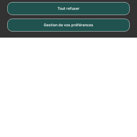
Tout refuser
Gestion de vos préférences
Cookies
La Vache Noire
Place de la Vache Noire
RN20
94110 Arcueil
Nous contacter
01 49 85 08 30
Inscription à la newsletter