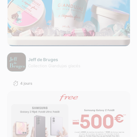
Jeff de Bruges
Collection Giandujas glacés
4 jours