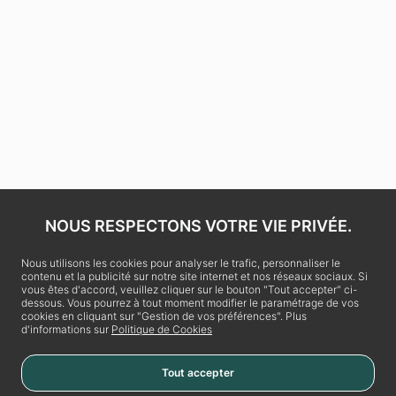
NOUS RESPECTONS VOTRE VIE PRIVÉE.
Nous utilisons les cookies pour analyser le trafic, personnaliser le
contenu et la publicité sur notre site internet et nos réseaux sociaux. Si
vous êtes d'accord, veuillez cliquer sur le bouton "Tout accepter" ci-
dessous. Vous pourrez à tout moment modifier le paramétrage de vos
cookies en cliquant sur "Gestion de vos préférences". Plus
d'informations sur
Politique de Cookies
Tout accepter