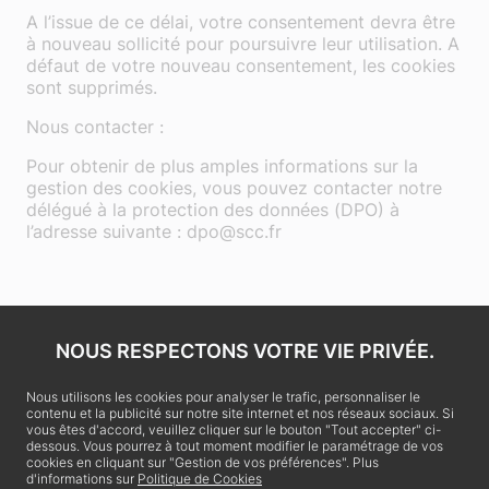
A l’issue de ce délai, votre consentement devra être
à nouveau sollicité pour poursuivre leur utilisation. A
défaut de votre nouveau consentement, les cookies
sont supprimés.
Nous contacter :
Pour obtenir de plus amples informations sur la
gestion des cookies, vous pouvez contacter notre
délégué à la protection des données (DPO) à
l’adresse suivante : dpo@scc.fr
NOUS RESPECTONS VOTRE VIE PRIVÉE.
Nous utilisons les cookies pour analyser le trafic, personnaliser le
contenu et la publicité sur notre site internet et nos réseaux sociaux. Si
vous êtes d'accord, veuillez cliquer sur le bouton "Tout accepter" ci-
dessous. Vous pourrez à tout moment modifier le paramétrage de vos
cookies en cliquant sur "Gestion de vos préférences". Plus
d'informations sur
Politique de Cookies