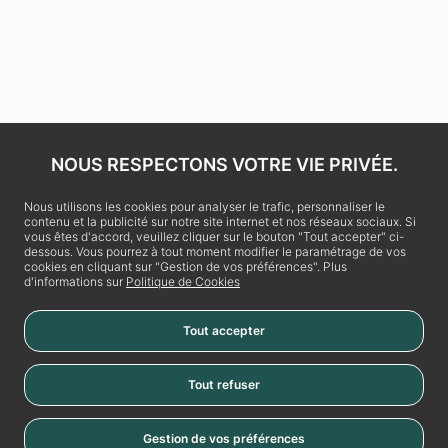
NOUS RESPECTONS VOTRE VIE PRIVÉE.
Nous utilisons les cookies pour analyser le trafic, personnaliser le
contenu et la publicité sur notre site internet et nos réseaux sociaux. Si
vous êtes d'accord, veuillez cliquer sur le bouton "Tout accepter" ci-
dessous. Vous pourrez à tout moment modifier le paramétrage de vos
cookies en cliquant sur "Gestion de vos préférences". Plus
d'informations sur
Politique de Cookies
Tout accepter
La Vache Noire
Tout refuser
Place de la Vache Noire
RN20
Gestion de vos préférences
Cookies
94110 Arcueil